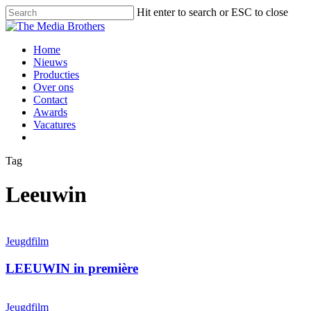
Skip
Hit enter to search or ESC to close
to
Close
main
Search
content
Menu
Home
Nieuws
Producties
Over ons
Contact
Awards
Vacatures
twitter
facebook
linkedin
instagram
Tag
Leeuwin
LEEUWIN
in
Jeugdfilm
première
LEEUWIN in première
Zie
hier
Jeugdfilm