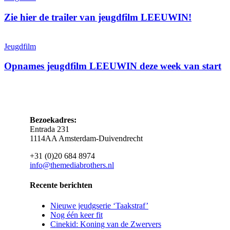
de
trailer
Zie hier de trailer van jeugdfilm LEEUWIN!
van
jeugdfilm
Opnames
LEEUWIN!
jeugdfilm
Jeugdfilm
LEEUWIN
deze
Opnames jeugdfilm LEEUWIN deze week van start
week
van
start
Bezoekadres:
Entrada 231
1114AA Amsterdam-Duivendrecht
+31 (0)20 684 8974
info@themediabrothers.nl
Recente berichten
Nieuwe jeudgserie ‘Taakstraf’
Nog één keer fit
Cinekid: Koning van de Zwervers